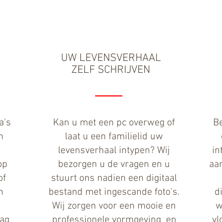
UW LEVENSVERHAAL
ZELF SCHRIJVEN
a's
Kan u met een pc overweg of
Be
m
laat u een familielid uw
w
levensverhaal intypen? Wij
in
op
bezorgen u de vragen en u
aan
of
stuurt ons nadien een digitaal
n
bestand met ingescande foto's.
d
Wij zorgen voor een mooie en
w
aag
professionele vormgeving en
vl